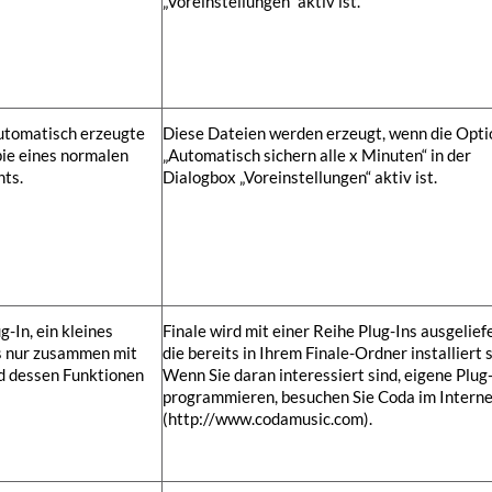
„Voreinstellungen“ aktiv ist.
automatisch erzeugte
Diese Dateien werden erzeugt, wenn die Opti
pie eines normalen
„Automatisch sichern alle x Minuten“ in der
ts.
Dialogbox „Voreinstellungen“ aktiv ist.
ug-In, ein kleines
Finale wird mit einer Reihe Plug-Ins ausgeliefe
s nur zusammen mit
die bereits in Ihrem Finale-Ordner installiert s
nd dessen Funktionen
Wenn Sie daran interessiert sind, eigene Plug
programmieren, besuchen Sie Coda im Intern
(http://www.codamusic.com).