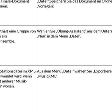
in Finale-Dokument
„Datei“;
Speichern Sie das Dokument im Ordn
nnen.
„Vorlagen“.
thält eine Gruppe von
Wählen Sie „Übung-Assistent“ aus dem Unte
 ein
„Neu“ in dem Menü „Datei“.
ensemble.
Notationsdatei im XML-
Aus dem Menü „Datei“ wählen Sie „Exportiere
erwendet wird, wenn
„MusicXML“.
t anderer Musik-
n wollen.