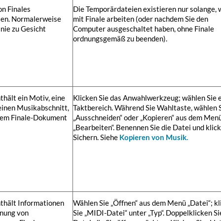
on Finales
Die Temporärdateien existieren nur solange, w
en. Normalerweise
mit Finale arbeiten (oder nachdem Sie den
 nie zu Gesicht
Computer ausgeschaltet haben, ohne Finale
ordnungsgemäß zu beenden).
thält ein Motiv, eine
Klicken Sie das Anwahlwerkzeug; wählen Sie 
einen Musikabschnitt,
Taktbereich. Während Sie
Wahltaste
, wählen 
hrem Finale-Dokument
„Ausschneiden“ oder „Kopieren“ aus dem Men
„Bearbeiten“. Benennen Sie die Datei und klic
Sichern
. Siehe
Kopieren von Musik.
nthält Informationen
Wählen Sie „Öffnen“ aus dem Menü „Datei“;
kl
dnung von
Sie „MIDI-Datei“
unter „Typ“
. Doppelklicken Si