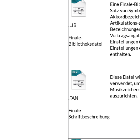
Eine Finale-Bi
Satz von Symbo
Akkordbezeic
Artikulations-
.LIB
Bezeichnungen
Vortragsangab
Finale-
Einstellungen
Bibliotheksdatei
Einstellungen 
enthalten.
Diese Datei wi
verwendet, um
Musikzeichens
auszurichten.
.FAN
Finale
Schriftbeschreibung