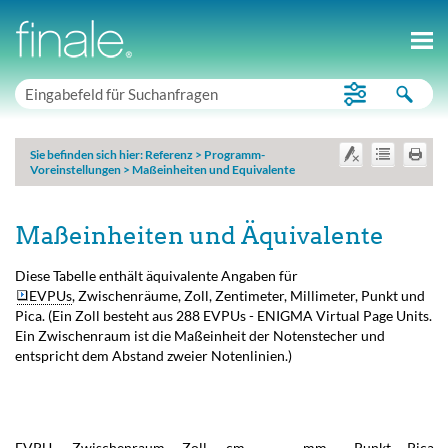
Sie befinden sich hier:
Referenz
>
Programm-
Voreinstellungen
>
Maßeinheiten und Equivalente
Maßeinheiten und Äquivalente
Diese Tabelle enthält äquivalente Angaben für
EVPUs
, Zwischenräume, Zoll, Zentimeter, Millimeter, Punkt und
Pica. (Ein Zoll besteht aus 288 EVPUs - ENIGMA Virtual Page Units.
Ein Zwischenraum ist die Maßeinheit der Notenstecher und
entspricht dem Abstand zweier Notenlinien.)
EVPU
Zwischenraum
Zoll
cm
mm
Punkt
Pica