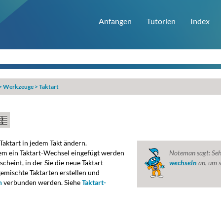
Anfangen
Tutorien
Index
>
Werkzeuge
>
Taktart
aktart in jedem Takt ändern.
dem ein Taktart-Wechsel eingefügt werden
Noteman sagt:
Seh
scheint, in der Sie die neue Taktart
wechseln
an, um s
emischte Taktarten erstellen und
n
verbunden werden. Siehe
Taktart-