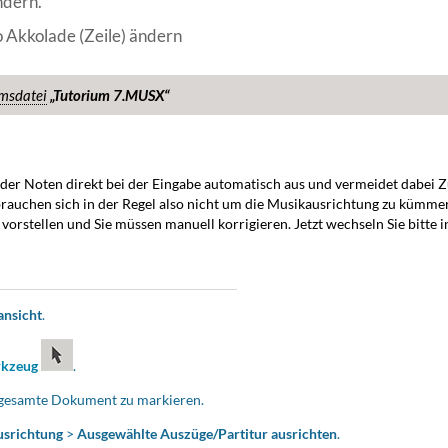
ndern.
o Akkolade (Zeile) ändern
msdatei
„Tutorium 7.MUSX“
nd der Noten direkt bei der Eingabe automatisch aus und vermeidet dabe
rauchen sich in der Regel also nicht um die Musikausrichtung zu kümmer
s vorstellen und Sie müssen manuell korrigieren. Jetzt wechseln Sie bitte i
ansicht
.
rkzeug
.
 gesamte Dokument zu markieren.
srichtung
>
Ausgewählte Auszüge/Partitur ausrichten
.