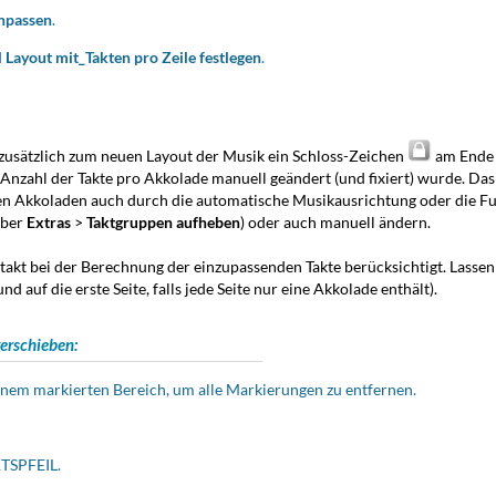
inpassen
.
d
Layout mit_Takten pro Zeile festlegen
.
ss zusätzlich zum neuen Layout der Musik ein Schloss-Zeichen
am Ende v
 Anzahl der Takte pro Akkolade manuell geändert (und fixiert) wurde. Das 
rten Akkoladen auch durch die automatische Musikausrichtung oder die F
über
Extras
>
Taktgruppen aufheben
) oder auch manuell ändern.
takt bei der Berechnung der einzupassenden Takte berücksichtigt. Lassen 
 auf die erste Seite, falls jede Seite nur eine Akkolade enthält).
verschieben:
inem markierten Bereich, um alle Markierungen zu entfernen.
TSPFEIL.