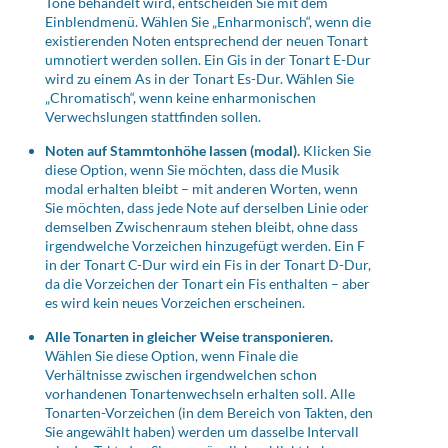
Töne behandelt wird, entscheiden Sie mit dem
Einblendmenü. Wählen Sie „Enharmonisch“, wenn die
existierenden Noten entsprechend der neuen Tonart
umnotiert werden sollen. Ein Gis in der Tonart E-Dur
wird zu einem As in der Tonart Es-Dur. Wählen Sie
„Chromatisch“, wenn keine enharmonischen
Verwechslungen stattfinden sollen.
Noten auf Stammtonhöhe lassen (modal).
Klicken Sie
diese Option, wenn Sie möchten, dass die Musik
modal erhalten bleibt – mit anderen Worten, wenn
Sie möchten, dass jede Note auf derselben Linie oder
demselben Zwischenraum stehen bleibt, ohne dass
irgendwelche Vorzeichen hinzugefügt werden. Ein F
in der Tonart C-Dur wird ein Fis in der Tonart D-Dur,
da die Vorzeichen der Tonart ein Fis enthalten – aber
es wird kein neues Vorzeichen erscheinen.
Alle Tonarten in gleicher Weise transponieren.
Wählen Sie diese Option, wenn Finale die
Verhältnisse zwischen irgendwelchen schon
vorhandenen Tonartenwechseln erhalten soll. Alle
Tonarten-Vorzeichen (in dem Bereich von Takten, den
Sie angewählt haben) werden um dasselbe Intervall