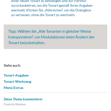
einer neuen Tonart zu bestätigen und zur Partitur
zurückzukehren, wo die Tonart gemäß Ihren Angaben
wechselt. Klicken Sie „Abbrechen“, um die Dialogbox
zu verlassen, ohne die Tonart zu wechseln.
Tipp:
Wählen Sie „Alle Tonarten in gleicher Weise
transponieren“, um Modulationen beim Ändern der
Tonart beizubehalten.
Siehe auch:
Tonart-Angaben
Tonart-Werkzeug
Menü Extras
Dieses Thema kommentieren
Finale für
Windows