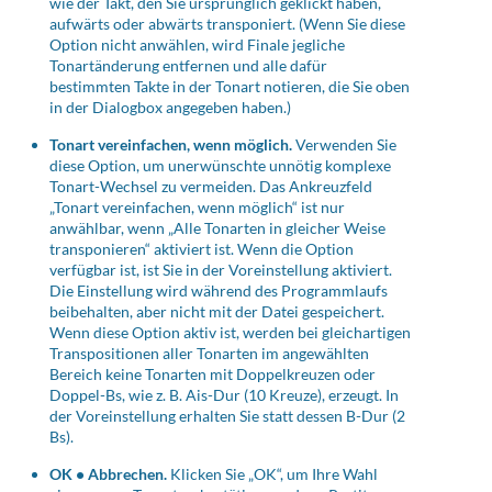
wie der Takt, den Sie ursprünglich geklickt haben,
aufwärts oder abwärts transponiert. (Wenn Sie diese
Option nicht anwählen, wird Finale jegliche
Tonartänderung entfernen und alle dafür
bestimmten Takte in der Tonart notieren, die Sie oben
in der Dialogbox angegeben haben.)
Tonart vereinfachen, wenn möglich.
Verwenden Sie
diese Option, um unerwünschte unnötig komplexe
Tonart-Wechsel zu vermeiden. Das Ankreuzfeld
„Tonart vereinfachen, wenn möglich“ ist nur
anwählbar, wenn „Alle Tonarten in gleicher Weise
transponieren“ aktiviert ist. Wenn die Option
verfügbar ist, ist Sie in der Voreinstellung aktiviert.
Die Einstellung wird während des Programmlaufs
beibehalten, aber nicht mit der Datei gespeichert.
Wenn diese Option aktiv ist, werden bei gleichartigen
Transpositionen aller Tonarten im angewählten
Bereich keine Tonarten mit Doppelkreuzen oder
Doppel-Bs, wie z. B. Ais-Dur (10 Kreuze), erzeugt. In
der Voreinstellung erhalten Sie statt dessen B-Dur (2
Bs).
OK • Abbrechen.
Klicken Sie „OK“, um Ihre Wahl