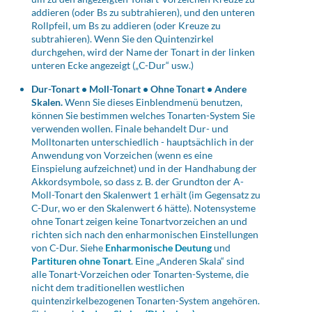
addieren (oder Bs zu subtrahieren), und den unteren
Rollpfeil, um Bs zu addieren (oder Kreuze zu
subtrahieren). Wenn Sie den Quintenzirkel
durchgehen, wird der Name der Tonart in der linken
unteren Ecke angezeigt („C-Dur“ usw.)
Dur-Tonart • Moll-Tonart • Ohne Tonart • Andere
Skalen.
Wenn Sie dieses Einblendmenü benutzen,
können Sie bestimmen welches Tonarten-System Sie
verwenden wollen. Finale behandelt Dur- und
Molltonarten unterschiedlich - hauptsächlich in der
Anwendung von Vorzeichen (wenn es eine
Einspielung aufzeichnet) und in der Handhabung der
Akkordsymbole, so dass z. B. der Grundton der A-
Moll-Tonart den Skalenwert 1 erhält (im Gegensatz zu
C-Dur, wo er den Skalenwert 6 hätte). Notensysteme
ohne Tonart zeigen keine Tonartvorzeichen an und
richten sich nach den enharmonischen Einstellungen
von C-Dur. Siehe
Enharmonische Deutung
und
Partituren ohne Tonart
. Eine „Anderen Skala“ sind
alle Tonart-Vorzeichen oder Tonarten-Systeme, die
nicht dem traditionellen westlichen
quintenzirkelbezogenen Tonarten-System angehören.