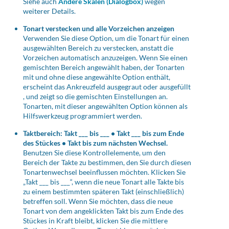
Siehe auch
Andere Skalen (Dialogbox)
wegen
weiterer Details.
Tonart verstecken und alle Vorzeichen anzeigen
Verwenden Sie diese Option, um die Tonart für einen
ausgewählten Bereich zu verstecken, anstatt die
Vorzeichen automatisch anzuzeigen. Wenn Sie einen
gemischten Bereich angewählt haben, der Tonarten
mit und ohne diese angewählte Option enthält,
erscheint das Ankreuzfeld ausgegraut oder
ausgefüllt
, und zeigt so die gemischten Einstellungen an.
Tonarten, mit dieser angewählten Option können als
Hilfswerkzeug programmiert werden.
Taktbereich: Takt ___ bis ___ • Takt ___ bis zum Ende
des Stückes • Takt bis zum nächsten Wechsel.
Benutzen Sie diese Kontrollelemente, um den
Bereich der Takte zu bestimmen, den Sie durch diesen
Tonartenwechsel beeinflussen möchten. Klicken Sie
„Takt ___ bis ___“, wenn die neue Tonart alle Takte bis
zu einem bestimmten späteren Takt (einschließlich)
betreffen soll. Wenn Sie möchten, dass die neue
Tonart von dem angeklickten Takt bis zum Ende des
Stückes in Kraft bleibt, klicken Sie die mittlere